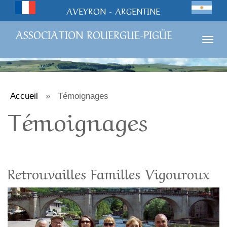
AVEYRON - ARGENTINE
ASSOCIATION ROUERGUE-PIGÜE
Togg
navig
Accueil
»
Témoignages
Témoignages
Retrouvailles Familles Vigouroux